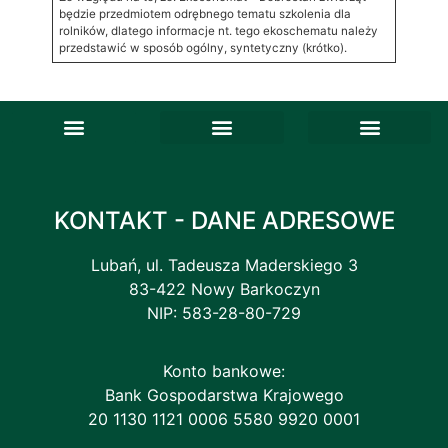
będzie przedmiotem odrębnego tematu szkolenia dla
rolników, dlatego informacje nt. tego ekoschematu należy
przedstawić w sposób ogólny, syntetyczny (krótko).
Deklaracja dostępności
Ankieta satysfakcji
Skargi i wnioski
ePODR – Newsletter
Baza gospodarstw ekologicznych
Pomorskie Zagrody Edukacyjne
Krajowa sieć Gospodarstw demonstracyjnych
Lokalne Partnerstwa do Spraw Wody
Porejestrowe Doświadczalnictwo Odmianowe
Sieć na rzecz innowacji w rolnictwie i na obszarach wiejskich (SIR)
Związki zawodowe
KONTAKT - DANE ADRESOWE
Lubań, ul. Tadeusza Maderskiego 3
83-422 Nowy Barkoczyn
NIP: 583-28-80-729
Konto bankowe:
Bank Gospodarstwa Krajowego
20 1130 1121 0006 5580 9920 0001