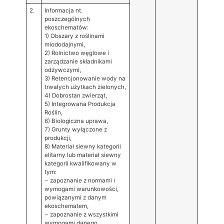
2.
Informacja nt.
poszczególnych
ekoschematów:
1) Obszary z roślinami
miododajnymi,
2) Rolnictwo węglowe i
zarządzanie składnikami
odżywczymi,
3) Retencjonowanie wody na
trwałych użytkach zielonych,
4) Dobrostan zwierząt,
5) Integrowana Produkcja
Roślin,
6) Biologiczna uprawa,
7) Grunty wyłączone z
produkcji,
8) Materiał siewny kategorii
elitarny lub materiał siewny
kategorii kwalifikowany w
tym:
− zapoznanie z normami i
wymogami warunkowości,
powiązanymi z danym
ekoschematem,
− zapoznanie z wszystkimi
wymogami danego