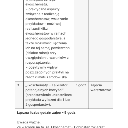
ekoschematu,
− praktyczne aspekty
związane z realizacją
ekoschematów, wskazanie
przykładów – możliwej
realizacji kilku
ekoschematów w ramach
jednego gospodarstwa, a
także możliwości łączenia
ich na tej samej powierzchni
(działce rolnej) przy
uwzględnieniu warunków z
rozporządzenia,
− pozytywny wpływ
poszczególnych praktyk na
rzecz klimatu i środowiska.
3.
„Ekoschematy – Kalkulator
1 godz.
zajęcia
potencjalnych korzyści”
warsztatowe
(przedstawienie uczestnikom
przykładu wyliczeń dla 1 lub
2 gospodarstw).
Łączna liczba godzin zajęć – 5 godz.
Uwaga ważne:
Ze względu na to, że: Ekoschemat – Dobrostan zwierząt