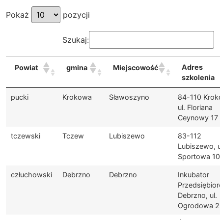
Pokaż
pozycji
Szukaj:
Adres
Powiat
gmina
Miejscowość
szkolenia
pucki
Krokowa
Sławoszyno
84-110 Krok
ul. Floriana
Ceynowy 17
tczewski
Tczew
Lubiszewo
83-112
Lubiszewo, u
Sportowa 10
człuchowski
Debrzno
Debrzno
Inkubator
Przedsiębior
Debrzno, ul.
Ogrodowa 2