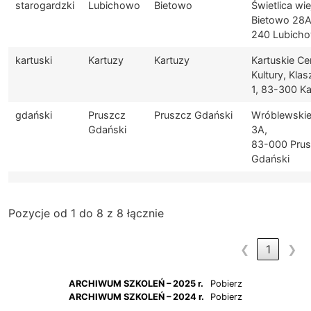
starogardzki
Lubichowo
Bietowo
Świetlica wi
Bietowo 28A
240 Lubich
kartuski
Kartuzy
Kartuzy
Kartuskie C
Kultury, Klas
1, 83-300 Ka
gdański
Pruszcz
Pruszcz Gdański
Wróblewski
Gdański
3A,
83-000 Pru
Gdański
Pozycje od 1 do 8 z 8 łącznie
❮
1
❯
ARCHIWUM SZKOLEŃ – 2025 r.
Pobierz
ARCHIWUM SZKOLEŃ – 2024 r.
Pobierz