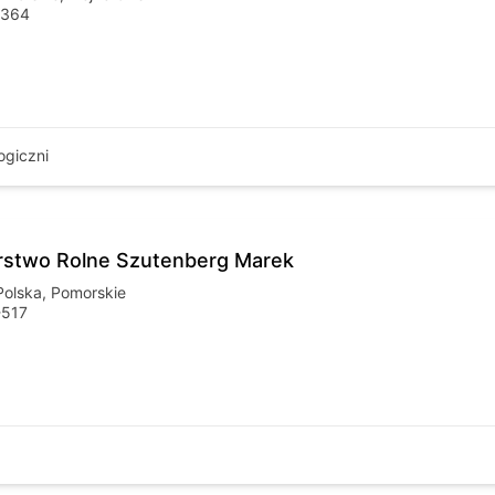
-364
ogiczni
stwo Rolne Szutenberg Marek
Polska
,
Pomorskie
-517