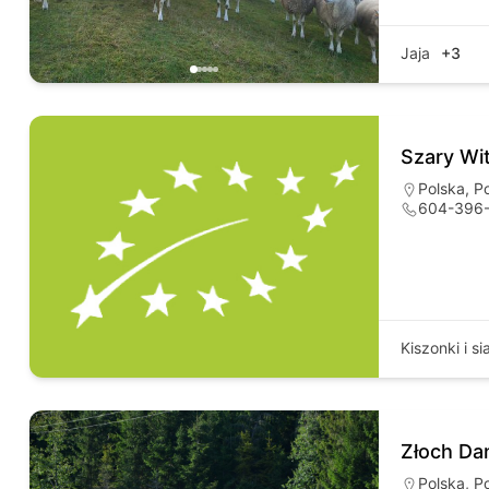
Jaja
+3
Szary Wit
Polska
,
P
604-396
Kiszonki i si
Złoch Dan
Polska
,
P