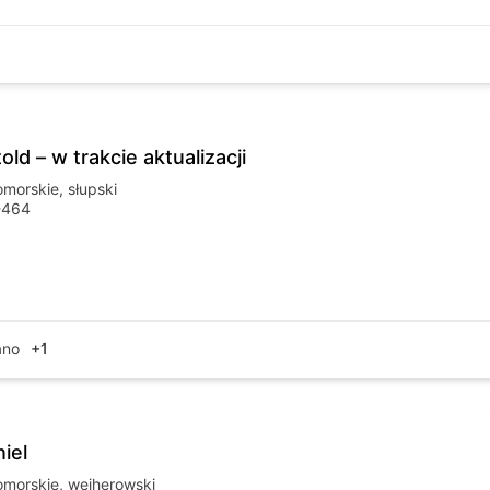
old – w trakcie aktualizacji
omorskie
,
słupski
-464
ano
+1
iel
omorskie
,
wejherowski