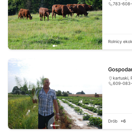
783-608
Rolnicy ekol
Gospodar
kartuski
,
609-083
Drób
+6