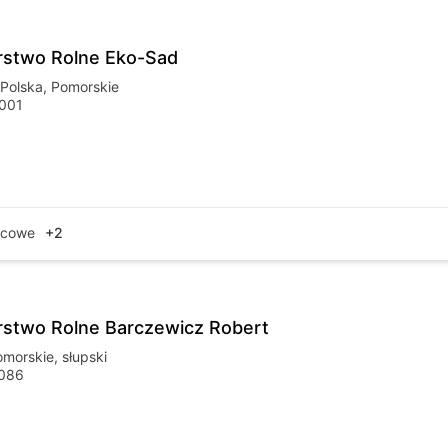
stwo Rolne Eko-Sad
Polska
,
Pomorskie
001
ocowe
+2
stwo Rolne Barczewicz Robert
omorskie
,
słupski
086