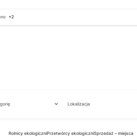
ano
+2
gorię
Lokalizacja
Rolnicy ekologiczni
Przetwórcy ekologiczni
Sprzedaż – miejsca