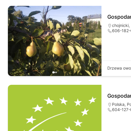
Gospodar
chojnicki
,
606-182-
Drzewa ow
Gospodar
Polska
,
P
604-127-