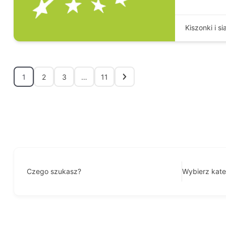
Kiszonki i si
1
2
3
…
11
Czego szukasz?
Wybierz kate