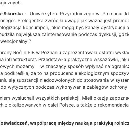
ogicznych.
-Sikorska
z Uniwersytetu Przyrodniczego w Poznaniu, kt
nnego”. Prelegentka zwróciła uwagę jak ważna jest promoc
ologizacja konsumpcji, jakie mogą być kanały dystrybucji 
dziła największe zainteresowanie podczas dyskusji, gdzi
nwencjonalny ?
hrony Roślin PIB w Poznaniu zaprezentowała ostatni wykła
na infrastruktura”. Przedstawiła praktyczne wskazówki, jak
uforowych możemy w znaczący sposób wpłynąć na ogranicze
ca podkreśliła, że to na producencie ekologicznym spocz
niu się substancji niedozwolonych do stosowania w system
ę do wytycznych podczas wykonywania zabiegów ochrony r
niem wysłuchali wszystkich prelekcji. Mieli okazję zapoz
ch zlokalizowanych w całej Polsce, a także z rekomendac
doświadczeń, współpracę między nauką a praktyką rolnicz