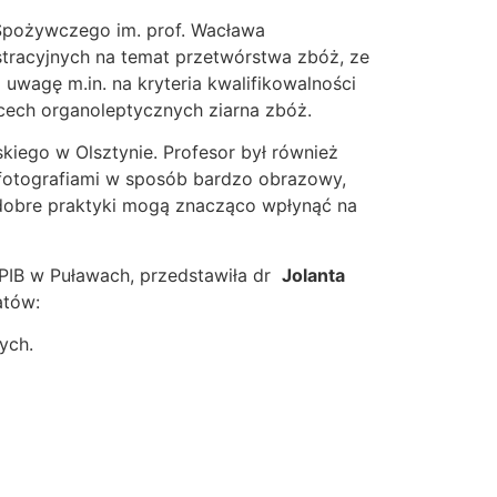
-Spożywczego im. prof. Wacława
racyjnych na temat przetwórstwa zbóż, ze
wagę m.in. na kryteria kwalifikowalności
 cech organoleptycznych ziarna zbóż.
iego w Olsztynie. Profesor był również
 fotografiami w sposób bardzo obrazowy,
e dobre praktyki mogą znacząco wpłynąć na
PIB w Puławach, przedstawiła dr
Jolanta
atów:
ych.