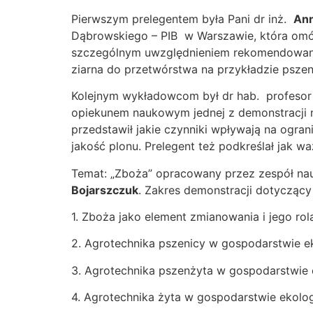
Pierwszym prelegentem była Pani dr inż.
Ann
Dąbrowskiego – PIB w Warszawie, która omó
szczególnym uwzględnieniem rekomendowanych
ziarna do przetwórstwa na przykładzie pszen
Kolejnym wykładowcom był dr hab. profesor
opiekunem naukowym jednej z demonstracji n
przedstawił jakie czynniki wpływają na ogra
jakość plonu. Prelegent też podkreślał jak w
Temat: „Zboża” opracowany przez zespół na
Bojarszczuk
. Zakres demonstracji dotycząc
1. Zboża jako element zmianowania i jego rol
2. Agrotechnika pszenicy w gospodarstwie e
3. Agrotechnika pszenżyta w gospodarstwie
4. Agrotechnika żyta w gospodarstwie ekolo