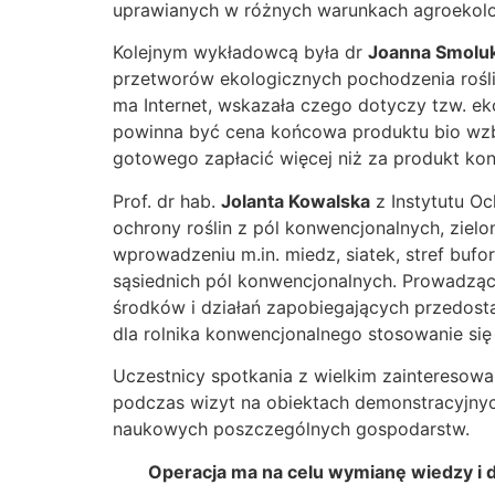
uprawianych w różnych warunkach agroekol
Kolejnym wykładowcą była dr
Joanna Smoluk
przetworów ekologicznych pochodzenia rośli
ma Internet, wskazała czego dotyczy tzw. ek
powinna być cena końcowa produktu bio wzbu
gotowego zapłacić więcej niż za produkt ko
Prof. dr hab.
Jolanta Kowalska
z Instytutu Oc
ochrony roślin z pól konwencjonalnych, zielo
wprowadzeniu m.in. miedz, siatek, stref b
sąsiednich pól konwencjonalnych. Prowadzą
środków i działań zapobiegających przedosta
dla rolnika konwencjonalnego stosowanie si
Uczestnicy spotkania z wielkim zainteresowa
podczas wizyt na obiektach demonstracyjny
naukowych poszczególnych gospodarstw.
Operacja ma na celu wymianę wiedzy i 