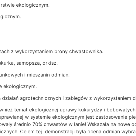
arstwie ekologicznym.
ogicznym.
żach z wykorzystaniem brony chwastownika.
kurka, samopsza, orkisz.
unkowych i mieszanin odmian.
e ekologicznym.
 działań agrotechnicznych i zabiegów z wykorzystaniem 
wnież temat ekologicznej uprawy kukurydzy i bobowatych.
uprawianej w systemie ekologicznym jest zastosowanie pi
owały średnio 70% chwastów w łanie! Wskazała na nowe od
cznych. Celem tej demonstracji była ocena odmian wybr