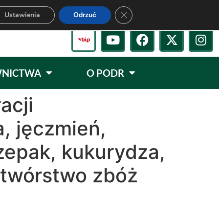
Zamknij panel powiadomień o 
Ustawienia
Odrzuć
NICTWA
O PODR
acji
a, jęczmień,
zepak, kukurydza,
zetwórstwo zbóż