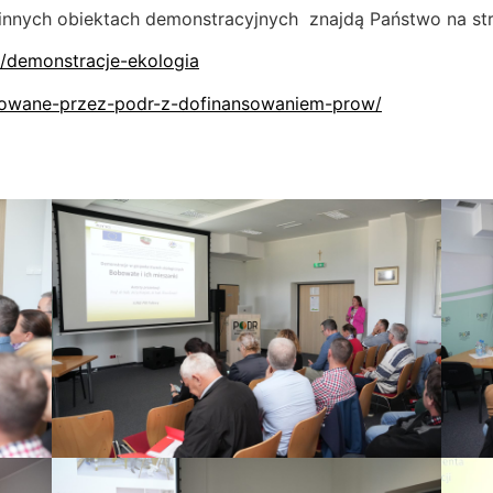
innych obiektach demonstracyjnych znajdą Państwo na st
a/demonstracje-ekologia
alizowane-przez-podr-z-dofinansowaniem-prow/