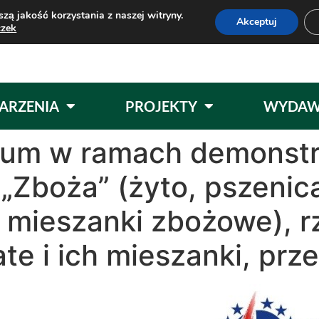
zą jakość korzystania z naszej witryny.
Akceptuj
czek
ARZENIA
PROJEKTY
WYDAW
rium w ramach demonstr
 „Zboża” (żyto, pszenic
 mieszanki zbożowe), r
te i ich mieszanki, pr