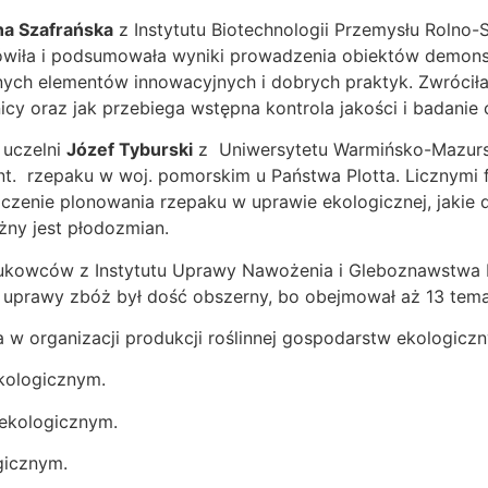
a Szafrańska
z Instytutu Biotechnologii Przemysłu Rolno
wiła i podsumowała wyniki prowadzenia obiektów demonst
 elementów innowacyjnych i dobrych praktyk. Zwróciła u
icy oraz jak przebiega wstępna kontrola jakości i badanie
 uczelni
Józef Tyburski
z Uniwersytetu Warmińsko-Mazursk
t. rzepaku w woj. pomorskim u Państwa Plotta. Licznymi
niczenie plonowania rzepaku w uprawie ekologicznej, jaki
ażny jest płodozmian.
ukowców z Instytutu Uprawy Nawożenia i Gleboznawstwa 
y uprawy zbóż był dość obszerny, bo obejmował aż 13 tem
a w organizacji produkcji roślinnej gospodarstw ekologiczn
kologicznym.
 ekologicznym.
gicznym.