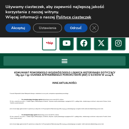
Używamy ciasteczek, aby zapewnić najlepszą jakość
korzystania z naszej witryny.
Więcej informacji o naszej
Polityce ciasteczek
Zamknij panel pow
Akceptuj
Ustawienia
Odrzuć
KOMUNIKAT POMORSKIEGO WOJEWÓDZKIEGO LEKARZA WETERYNARII DOTYCZĄCY
189, 190 I 191 OGNISKA AFRYKAŃSKIEGO POMORU ŚWIŃ (ASF) U DZIKÓW W 2024 R.
INNE AKTUALNOŚCI:
Pomorski Wojewódzki Lekarz Weterynarii informuje o stwierdzeniu w 2024 roku, na terytorium województwa pomorskiego:
Sto osiemdziesiątego dziewiątego ogniska
afrykańskiego pomoru świń (ASF) u dzików.
W dniu 3 września 2024 roku z Zakładu Higieny Weterynaryjnej w Gdańsku, otrzymano wyniki potwierdzające wystąpienie ASF u padłego dzika, odnalezionego w okolicach miejscowości Dziwno, Gmina
Sadlinki, powiat kwidzyński.
Jest to obszar objęty ograniczeniami II, wymieniony w załączniku I do Rozporządzenia Wykonawczego (UE) 2023/594 ustanawiającego szczególne środki zwalczania afrykańskiego pomoru świń.
Sto dziewięćdziesiątego
ogniska
afrykańskiego pomoru świń (ASF) u dzików.
W dniu 3 września 2024 roku z Zakładu Higieny Weterynaryjnej w Gdańsku, otrzymano wyniki potwierdzające wystąpienie ASF u padłego dzika, odnalezionego w okolicach miejscowości Postolin, Gmina
Sztum, powiat sztumski.
Jest to obszar objęty ograniczeniami III, wymieniony w załączniku I do Rozporządzenia Wykonawczego (UE) 2023/594 ustanawiającego szczególne środki zwalczania afrykańskiego pomoru świń.