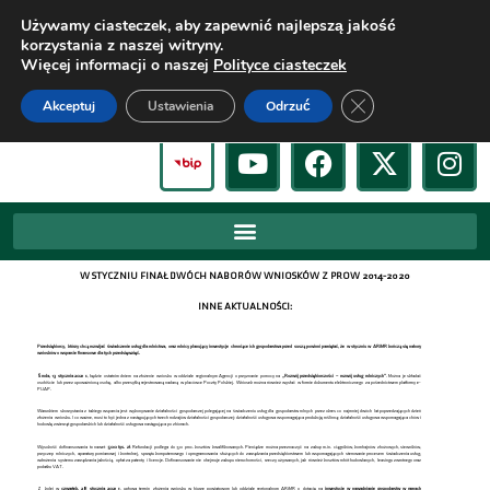
Używamy ciasteczek, aby zapewnić najlepszą jakość
korzystania z naszej witryny.
Więcej informacji o naszej
Polityce ciasteczek
Zamknij panel pow
Akceptuj
Ustawienia
Odrzuć
W STYCZNIU FINAŁ DWÓCH NABORÓW WNIOSKÓW Z PROW 2014-2020
INNE AKTUALNOŚCI:
Przedsiębiorcy, którzy chcą rozwijać świadczenie usług dla rolnictwa, oraz rolnicy planujący inwestycje chroniące ich gospodarstwa przed suszą powinni pamiętać, że w styczniu w ARiMR kończą się nabory
wniosków o wsparcie finansowe dla tych przedsięwzięć.
Środa, 13 stycznia 2021 r.
, będzie ostatnim dniem na złożenie wniosku w oddziale regionalnym Agencji o przyznanie pomocy na
„Rozwój przedsiębiorczości – rozwój usług rolniczych”
. Można je składać
osobiście lub przez upoważnioną osobę, albo przesyłką rejestrowaną nadaną w placówce Poczty Polskiej. Wniosek można również wysłać w formie dokumentu elektronicznego za pośrednictwem platformy e-
PUAP.
Warunkiem skorzystania z takiego wsparcia jest wykonywanie działalności gospodarczej polegającej na świadczeniu usług dla gospodarstw rolnych przez okres co najmniej dwóch lat poprzedzających dzień
złożenia wniosku. I co ważne, musi to być jedna z następujących trzech rodzajów działalności gospodarczej: działalność usługowa wspomagająca produkcję roślinną; działalność usługowa wspomagająca chów i
hodowlę zwierząt gospodarskich lub działalność usługowa następująca po zbiorach.
Wysokość dofinansowania to nawet
500 tys. zł
. Refundacji podlega do 50 proc. kosztów kwalifikowanych. Pieniądze można przeznaczyć na zakup m.in. ciągników, kombajnów zbożowych, siewników,
przyczep rolniczych, aparatury pomiarowej i kontrolnej, sprzętu komputerowego i oprogramowania służących do zarządzania przedsiębiorstwem lub wspomagających sterowanie procesem świadczenia usług,
wdrożenia systemu zarządzania jakością, opłat za patenty i licencje. Dofinansowanie nie obejmuje zakupu nieruchomości, rzeczy używanych, jak również kosztów robót budowlanych, leasingu zwrotnego oraz
podatku VAT.
Z kolei w
czwartek, 28 stycznia 2021 r
., upływa termin złożenia wniosku w biurze powiatowym lub oddziale regionalnym ARiMR o dotację na
inwestycje w nawadnianie gospodarstw
w ramach