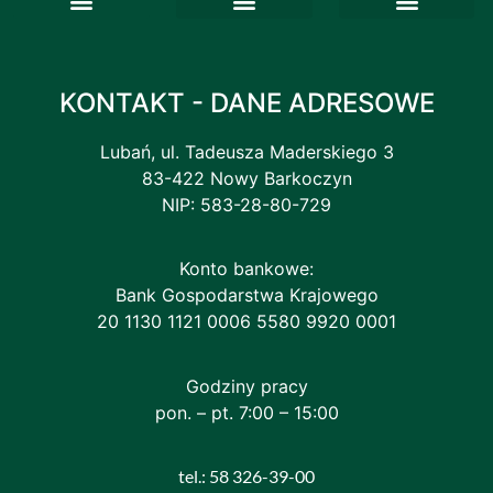
Deklaracja dostępności
Ankieta satysfakcji
Skargi i wnioski
ePODR – Newsletter
Baza gospodarstw ekologicznych
Pomorskie Zagrody Edukacyjne
Krajowa sieć Gospodarstw demonstracyjnych
Lokalne Partnerstwa do Spraw Wody
Porejestrowe Doświadczalnictwo Odmianowe
Sieć na rzecz innowacji w rolnictwie i na obszarach wiejskich (SIR)
Związki zawodowe
KONTAKT - DANE ADRESOWE
Lubań, ul. Tadeusza Maderskiego 3
83-422 Nowy Barkoczyn
NIP: 583-28-80-729
Konto bankowe:
Bank Gospodarstwa Krajowego
20 1130 1121 0006 5580 9920 0001
Godziny pracy
pon. – pt. 7:00 – 15:00
tel.: 58 326-39-00