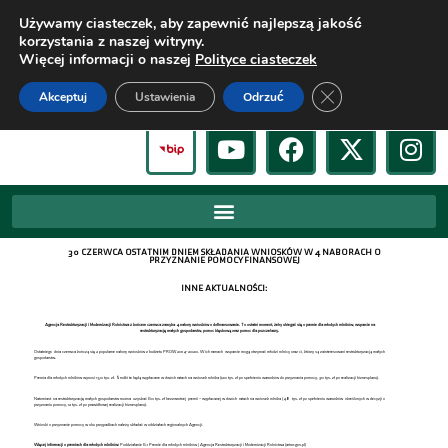
Używamy ciasteczek, aby zapewnić najlepszą jakość
korzystania z naszej witryny.
Więcej informacji o naszej
Polityce ciasteczek
Zamknij panel pow
Akceptuj
Ustawienia
Odrzuć
30 CZERWCA OSTATNIM DNIEM SKŁADANIA WNIOSKÓW W 4 NABORACH O
PRZYZNANIE POMOCY FINANSOWEJ
INNE AKTUALNOŚCI:
Agencja Restrukturyzacji i Modernizacji Rolnictwa z końcem czerwca zamyka 4 nabory wniosków o dofinansowanie. To ostatni moment, żeby ubiegać się o premie dla młodych rolników, wsparcie na
restrukturyzację małych gospodarstw, pomoc klęskową
oraz pomoc dla pszczelarzy.
Ostatniego dnia czerwca kończą się 2 popularne nabory wniosków z budżetu PROW 2014-2020. W ich ramach wsparcie mogą otrzymać młodzi rolnicy oraz ci, którzy są zainteresowani restrukturyzacją małych
gospodarstw.
Premia dla młodych rolników wynosi 150 tys. zł. Środki te będą wypłacane w dwóch ratach na wniosek rolnika (120 tys. zł po spełnieniu warunków do przyznania pomocy, 30 tys. zł po realizacji biznesplanu).
Natomiast na restrukturyzację małych gospodarstw można uzyskać 60 tys. zł bezzwrotnej premii – wypłacanej w dwóch ratach na wniosek rolnika (48 tys. zł po spełnieniu warunków określonych w decyzji o
przyznaniu pomocy, 12 tys. zł po prawidłowej realizacji biznesplanu).
Wnioski o przyznanie pomocy w obu przypadkach należy składać w oddziałach regionalnych Agencji.
Więcej informacji o premiach dla młodych rolników:
Poddziałanie 6.1 Premie dla młodych rolników | Agencja Restrukturyzacji i Modernizacji Rolnictwa (arimr.gov.pl)