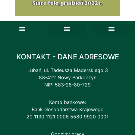
Deklaracja dostępności
Ankieta satysfakcji
Skargi i wnioski
ePODR – Newsletter
Baza gospodarstw ekologicznych
Pomorskie Zagrody Edukacyjne
Krajowa sieć Gospodarstw demonstracyjnych
Lokalne Partnerstwa do Spraw Wody
Porejestrowe Doświadczalnictwo Odmianowe
Sieć na rzecz innowacji w rolnictwie i na obszarach wiejskich (SIR)
Związki zawodowe
KONTAKT - DANE ADRESOWE
Lubań, ul. Tadeusza Maderskiego 3
83-422 Nowy Barkoczyn
NIP: 583-28-80-729
Konto bankowe:
Bank Gospodarstwa Krajowego
20 1130 1121 0006 5580 9920 0001
Godziny pracy